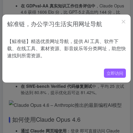
在 GDPval-AA 真实知识工作任务评估中
，Claude Opus
4.6 获得 1606 Elo 分，比 GPT-5.2 高出约 144 分，比
前代 Claude Opus 4.5 高出 190 分。
鲸准链，办公学习生活实用网址导航
在 BrowseComp 网络信息检索测试中
，Claude Opus
4.6 取得 84.0%，优于 GPT-5.2 Pro 的 77.9%。
【鲸准链】精选优质网址导航，提供 AI 工具、软件下
在 ARC AGI 2 流体智力测试中
，Claude Opus 4.6 达到
68.8%，显著超越 GPT-5.2 Pro 的 50% 以上水平。
载、在线工具、素材资源、影音娱乐等分类网址，助您快
速找到所需资源。
在 OSWorld 计算机操作能力测试中
，Claude Opus 4.6
获得 72.7%，较前代 Opus 4.5 的 66.3% 有明显提升。
在 MRCR v2 长上下文检索测试中
，100 万 token 八针
立即访问
变体取得 76%， Sonnet 4.5 仅 18.5%。
在 SWE-bench Verified 代码修复测试
中，平均 25 次试
验达到 80.8%，提示优化后可达 81.42%。
如何使用Claude Opus 4.6
通过 Claude 网页端使用
：登录 即可直接访问 Claude