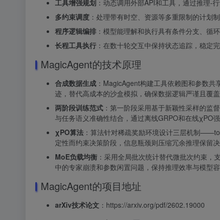
工具增强规划
：动态调用外部API和工具，通过推理
多约束调度
：处理带有时空、资源等多重限制的计划制
程序逻辑编排
：模型能理解和执行具有条件分支、循环
长程工具执行
：在数十轮交互中保持状态追踪，稳定完
MagicAgent的技术原理
合成数据生成
：MagicAgent构建工具依赖图和
迹，替代高成本的沙盒模拟，确保数据逻辑严谨且覆盖
两阶段训练范式
：第一阶段采用基于新颖性采样的监督
与任务语义准确性结合，通过离线GRPO和在线χPO
χPO算法
：算法针对稀疏奖励环境设计三层机制——t
定性而约束决策阶段，信息瓶颈则压缩冗余推理保留决
MoE负载均衡
：采用全局批次统计替代微批次约束，支持专
中的专家崩溃和参数闲置问题，保持推理效率与模型容
MagicAgent的项目地址
arXiv技术论文
：https://arxiv.org/pdf/2602.19000