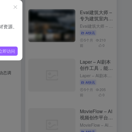
Evai建筑大师 –
和调用
专为建筑室内行
业的云端AI创作
材资源、
Evai建筑大师 – 专为建筑室内行业的云端AI创作平台 2个月前更新 Evai建筑大师是什么 Evai 建筑大师（OpenEvai）是专为建筑师、室内设计师和景观规划师打造的云端 AI 创作平台。通...
起退款
平台
AI快讯
5个月
210
条件的
前
0
立即访问
能体执
Laper – AI剧本
创作工具，能实
动态调
时预测台词与动
Laper – AI剧本创作工具，能实时预测台词与动作 3个月前更新 Laper是什么 Laper 是 AI 剧本创作工具，能为编剧提供精细化的创作平台。Laper支持多种剧本类型，如电影长片、短片和...
作
AI快讯
5个月
205
前
0
MovieFlow – AI
视频创作平台，
文本描述生成完
MovieFlow – AI视频创作平台，文本描述生成完整视频 3个月前发布 MovieFlow是什么 MovieFlow 是，能将用户的一句话、一个想法或一个完整剧本快速转化为几分钟到上百分钟的影片...
整视频
AI快讯