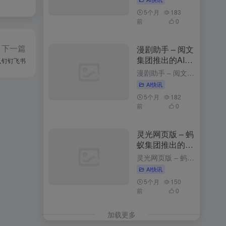
5个月
183
前
0
下一篇
漫剧助手 – 阅文
集团推出的AI漫
接入钉钉飞书
剧创作平台
漫剧助手 – 阅文集团推出的AI漫剧创作平台 3周前发布 漫剧助手是什么 漫剧助手是阅文集团推出的AI漫剧创作平台，专为网文改编漫剧打造的一站式解决方案。平台整合10万+部阅文精品IP资源，支持从小说...
AI快讯
5个月
182
前
0
灵光网页版 – 蚂
蚁集团推出的AI
助手与应用生成
灵光网页版 – 蚂蚁集团推出的AI助手与应用生成平台 3个月前更新 灵光网页版是什么 网页版是智能对话与应用生成平台，以简洁的界面和强大的功能为用户带来高效便捷的体验。用户登录后，可以通过与灵光对话...
平台
AI快讯
5个月
150
前
0
加载更多