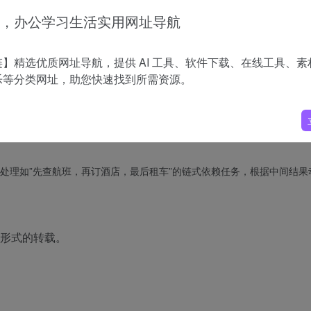
，办公学习生活实用网址导航
操作，如”在美团订西湖边酒店并查找附近高分餐厅”，模型自动分解任务
】精选优质网址导航，提供 AI 工具、软件下载、在线工具、素
据用户提供的订单号和退款原因，自动查询库存状态、验证支付信息、发
乐等分类网址，助您快速找到所需资源。
标签，自动生成满足”直飞航班、特定城市停留天数、连续行程”等多约束
”筹备产品发布会”拆解为场地、物料、嘉宾等并行子任务，分发给专业智
处理如”先查航班，再订酒店，最后租车”的链式依赖任务，根据中间结果
何形式的转载。