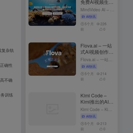
免费AI视频生成
工具，支持图、
MindVideo AI – 免费AI视频生成工具，支持图、文生视频 4个月前发布 MindVideo AI是什么 MindVideo AI 是先进的免费在线 ，支持和功能。用户只需输入文字描述或上传...
文生视频
AI快讯
5个月
226
前
0
Flova.ai – 一站
成复杂轨
式AI视频创作平
台，对话式创作
Flova.ai – 一站式AI视频创作平台，对话式创作 5个月前发布 Flova.ai是什么 Flova.ai 是创新的 ，通过自然对话的方式，将用户的创意转化为完整的视频作品。用户只需输入一个核心...
正确性
AI快讯
5个月
214
前
0
段高不确
任务训练
Kimi Code –
Kimi推出的AI编
程工具
Kimi Code – Kimi推出的AI编程工具 2个月前发布 Kimi Code是什么 Kimi Code 是 Kimi推出的，可在终端（CLI）、VS Code 、 、JetBrains 和 Z...
AI快讯
5个月
213
前
0