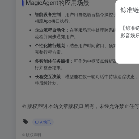
MagicAgent的应用场景
鲸准链
智能设备控制
：用户用自然语言指令操控手机完成复杂
相应App接口执行。
【鲸准链
企业流程自动化
：在客服场景中处理跨系统业务，如根
影音娱
流程并同步通知用户。
个性化旅行规划
：结合用户时间窗口、预算限制和偏好
完整行程方案。
多智能体任务编排
：可作为中枢节点解析高层意图，将
行并整合结果。
长程交互决策
：模型能在数十轮对话中持续追踪状态，
整后续计划。
©
版权声明 本站文章版权归 所有，未经允许禁止任
AI快讯
©
版权声明