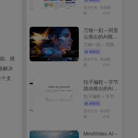
5个月
558
前
0
万镜一刻 – 阿里
云推出的AI视频
创作工具
万镜一刻 – 阿里云推出的AI视频创作工具 4周前发布 万镜一刻是什么 万镜一刻是阿里云推出的，以”万镜生辉·一刻成片”为核心理念，为不同需求的创作者提供从内容解析到故事板生成的一站式解决方案。产品目...
AI快讯
性能。模
5个月
455
前
0
练解决
首个支
扣子编程 – 字节
跳动推出的AI应
用开发平台
扣子编程 – 字节跳动推出的AI应用开发平台 3个月前发布 扣子编程是什么 扣子编程是字节跳动推出的，通过自然语言描述需求，快速生成智能体、工作流和网页应用。平台提供开箱即用的云端开发环境，无需安装工...
AI快讯
5个月
257
前
0
MindVideo AI –