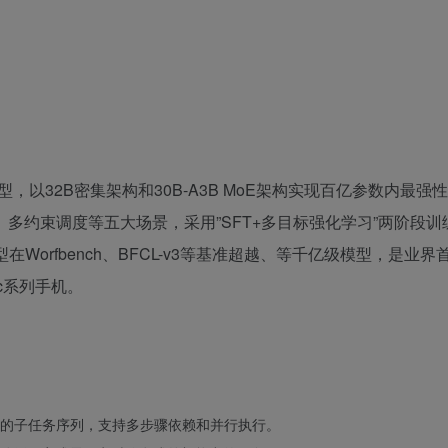
型，以32B密集架构和30B-A3B MoE架构实现百亿参数内最强
多约束调度等五大场景，采用”SFT+多目标强化学习”两阶段训
orfbench、BFCL-v3等基准超越、等千亿级模型，是业界
c系列手机。
的子任务序列，支持多步骤依赖和并行执行。