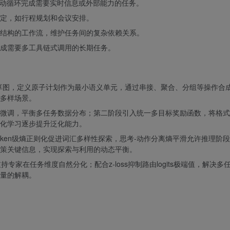
-行动循环完成需要实时信息或外部能力的任务。
定，如行程规划和会议安排。
结构的工作流，维护任务间的复杂依赖关系。
成需要多工具链式调用的长期任务。
参数共享图，定义原子计划作为最小语义单元，通过串接、聚合、分组等操作合
多样场景。
微调，平衡多任务数据分布；第二阶段引入统一多目标奖励函数，将格式
强化学习逐步提升泛化能力。
oken级熵正则化促进词汇多样性探索，思考-动作分离熵平滑允许推理阶
策关键信息，实现探索与利用的动态平衡。
家在任务维度自然分化；配合z-loss抑制路由logits极端值，解决多
量的解耦。