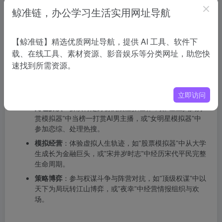
开始游玩
：点击作品封面进入，在设置中调整人设、记
鲸准链，办公学习生活实用网址导航
忆长度等参数后与AI互动。
查看记录
：点击左上角【导航栏】进入【我的回忆】查
【鲸准链】精选优质网址导航，提供 AI 工具、软件下
看历史记录和收藏。
载、在线工具、素材资源、影音娱乐等分类网址，助您快
幕间的应用场景
速找到所需资源。
情感陪伴
：用户可创造理想型角色谈永不落幕的恋爱，
如”变成电竞男神的猫””纯情小狗”等单人剧情体验。
立即访问
角色扮演
：扮演特定身份沉浸虚拟世界，如”金主妈妈打
赏模拟器”中当榜一打赏AI男主播，或”女明星模拟器”中
参加恋综、处理热搜。
模拟经营
：体验虚拟人生轨迹，如”股票模拟器”中从大学
生成长为金融巨头，或”宋井岁时志”中经历宋代平民完整
生命周期。
策略博弈
：参与权谋斗争与阵营对抗，如”顶级权谋”中以
天下为局玩转江山博弈，或”夜幸”中经营情报组织与欢
场。