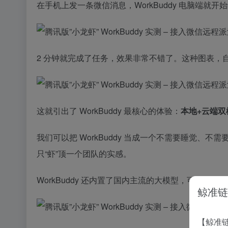
在手机上发一条微信消息，WorkBuddy 电脑端就开
2 分钟就完成了任务，效果非常不错了。这种图表，
这就引出了 WorkBuddy 最核心的体验：
本地+云端双
我们可以把 WorkBuddy 当成一个不需要睡觉、
只“虾”顶一个团队的实感。
WorkBuddy 还内置了国内主流的大模型，可以直接选择
鲸准链
【鲸准链