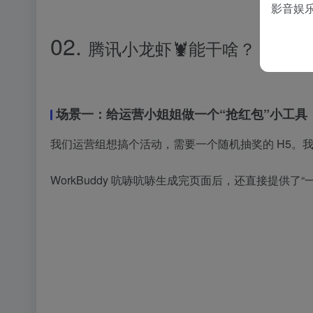
影音娱
02.
腾讯小龙虾🦞能干啥？
场景一：给运营小姐姐做一个“抢红包”小工具
我们运营组想搞个活动，需要一个随机抽奖的 H5。我
WorkBuddy 吭哧吭哧生成完页面后，还直接提供