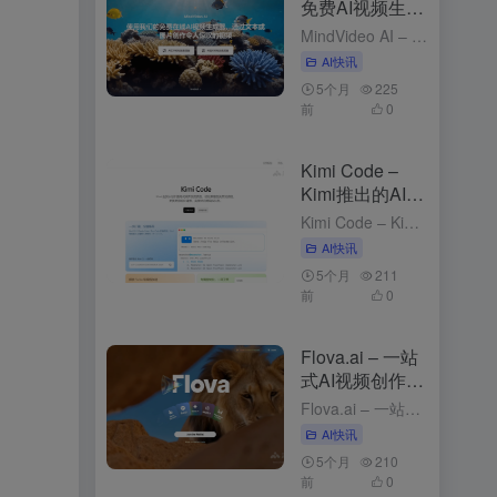
免费AI视频生成
工具，支持图、
MindVideo AI – 免费AI视频生成工具，支持图、文生视频 4个月前发布 MindVideo AI是什么 MindVideo AI 是先进的免费在线 ，支持和功能。用户只需输入文字描述或上传...
文生视频
AI快讯
5个月
225
前
0
Kimi Code –
Kimi推出的AI编
程工具
Kimi Code – Kimi推出的AI编程工具 2个月前发布 Kimi Code是什么 Kimi Code 是 Kimi推出的，可在终端（CLI）、VS Code 、 、JetBrains 和 Z...
AI快讯
5个月
211
前
0
Flova.ai – 一站
式AI视频创作平
台，对话式创作
Flova.ai – 一站式AI视频创作平台，对话式创作 5个月前发布 Flova.ai是什么 Flova.ai 是创新的 ，通过自然对话的方式，将用户的创意转化为完整的视频作品。用户只需输入一个核心...
AI快讯
5个月
210
前
0