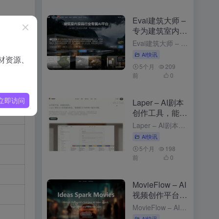
Evai建筑大师 –
aClaw
专为建筑室内行
业的云端AI创作
Evai建筑大师 – 专为建筑室内行业的云端AI创作平台 2个月前更新 Evai建筑大师是什么 Evai 建筑大师（OpenEvai）是专为建筑师、室内设计师和景观规划师打造的云端 AI 创作平台。通...
平台
AI快讯
材资源、
5个月
209
前
0
立即访问
Laper – AI剧本
创作工具，能实
时预测台词与动
Laper – AI剧本创作工具，能实时预测台词与动作 3个月前更新 Laper是什么 Laper 是 AI 剧本创作工具，能为编剧提供精细化的创作平台。Laper支持多种剧本类型，如电影长片、短片和...
作
AI快讯
5个月
198
前
0
MovieFlow – AI
视频创作平台，
文本描述生成完
MovieFlow – AI视频创作平台，文本描述生成完整视频 3个月前发布 MovieFlow是什么 MovieFlow 是，能将用户的一句话、一个想法或一个完整剧本快速转化为几分钟到上百分钟的影片...
整视频
AI快讯