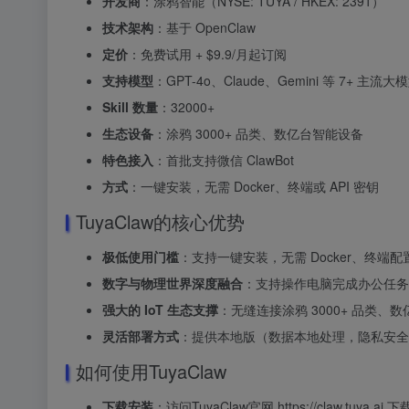
开发商
：涂鸦智能（NYSE: TUYA / HKEX: 2391）
技术架构
：基于 OpenClaw
定价
：免费试用 + $9.9/月起订阅
支持模型
：GPT-4o、Claude、Gemini 等 7+ 主流大
Skill 数量
：32000+
生态设备
：涂鸦 3000+ 品类、数亿台智能设备
特色接入
：首批支持微信 ClawBot
方式
：一键安装，无需 Docker、终端或 API 密钥
TuyaClaw的核心优势
极低使用门槛
：支持一键安装，无需 Docker、终端配
数字与物理世界深度融合
：支持操作电脑完成办公任务
强大的 IoT 生态支撑
：无缝连接涂鸦 3000+ 品类、数亿
灵活部署方式
：提供本地版（数据本地处理，隐私安全）
如何使用TuyaClaw
下载安装
：访问TuyaClaw官网 https://claw.tuya