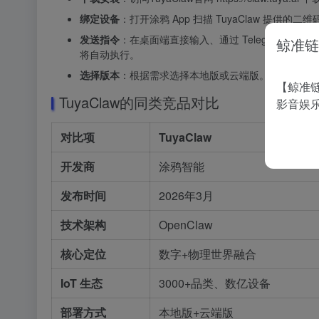
绑定设备
：打开涂鸦 App 扫描 TuyaClaw 提供
发送指令
：在桌面端直接输入、通过 Telegram/Disco
鲸准链
将自动执行。
选择版本
：根据需求选择本地版或云端版。
【鲸准链
TuyaClaw的同类竞品对比
影音娱
对比项
TuyaClaw
开发商
涂鸦智能
发布时间
2026年3月
技术架构
OpenClaw
核心定位
数字+物理世界融合
IoT 生态
3000+品类、数亿设备
部署方式
本地版+云端版